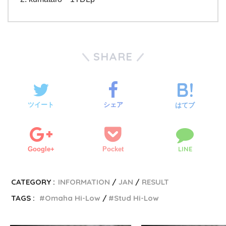
SHARE
ツイート
シェア
はてブ
LINE
Google+
Pocket
CATEGORY :
INFORMATION
JAN
RESULT
TAGS :
Omaha Hi-Low
Stud Hi-Low