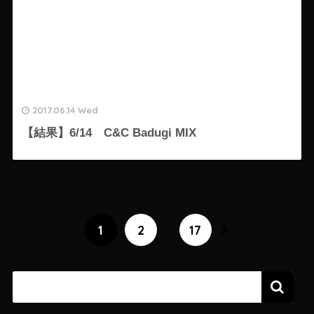
2017.06.14 Wed
【結果】6/14 C&C Badugi MIX
1
2
…
17