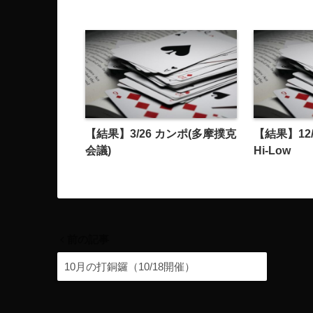
【結果】3/26 カンポ(多摩撲克
【結果】12/
会議)
Hi-Low
前の記事
10月の打銅鑼（10/18開催）