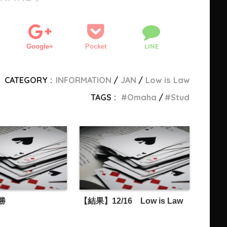
LINE
Google+
Pocket
CATEGORY :
INFORMATION
JAN
Low is Law
TAGS :
Omaha
Stud
勝
【結果】12/16 Low is Law