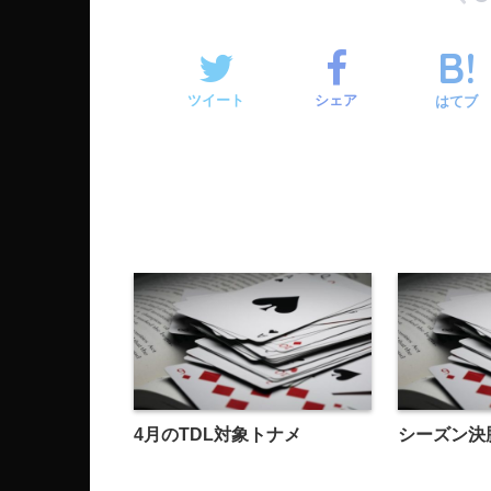
ツイート
シェア
はてブ
4月のTDL対象トナメ
シーズン決