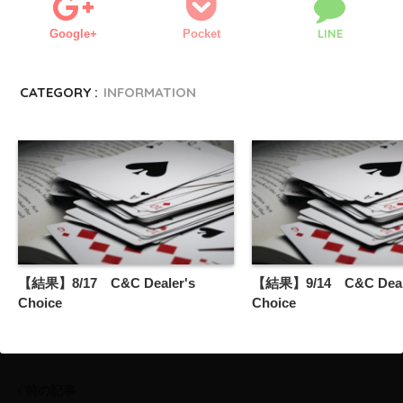
LINE
Google+
Pocket
CATEGORY :
INFORMATION
【結果】8/17 C&C Dealer's
【結果】9/14 C&C Deal
Choice
Choice
前の記事