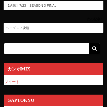
【結果】7/23 SEASON 3 FINAL
次の記事
シーズン７決勝
カンポMIX
ツイート
GAPTOKYO