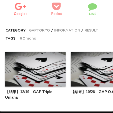
LINE
Google+
Pocket
CATEGORY :
GAPTOKYO
INFORMATION
RESULT
TAGS :
Omaha
【結果】12/19 GAP Triple
【結果】10/26 GAP O.O.
Omaha