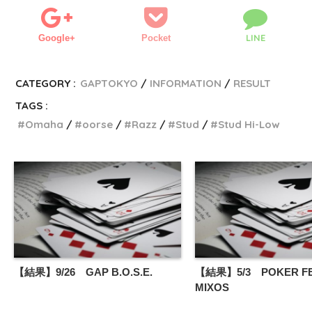
LINE
Google+
Pocket
CATEGORY :
GAPTOKYO
INFORMATION
RESULT
TAGS :
Omaha
oorse
Razz
Stud
Stud Hi-Low
【結果】9/26 GAP B.O.S.E.
【結果】5/3 POKER FE
MIXOS