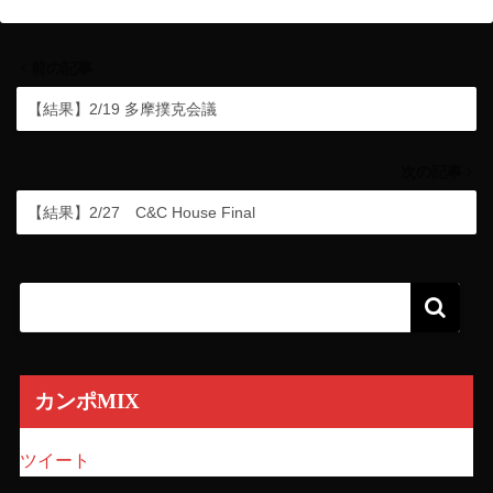
前の記事
【結果】2/19 多摩撲克会議
次の記事
【結果】2/27 C&C House Final
カンポMIX
ツイート