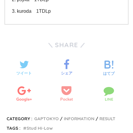
kuroda 1TDLp
SHARE
ツイート
シェア
はてブ
LINE
Google+
Pocket
CATEGORY :
GAPTOKYO
INFORMATION
RESULT
TAGS :
Stud Hi-Low