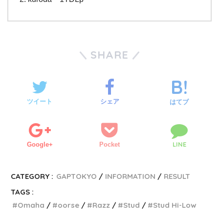
SHARE
ツイート
シェア
はてブ
LINE
Google+
Pocket
CATEGORY :
GAPTOKYO
INFORMATION
RESULT
TAGS :
Omaha
oorse
Razz
Stud
Stud Hi-Low