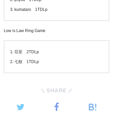
kumataro 1TDLp
Low is Law Ring Game
荘至 2TDLp
七枝 1TDLp
SHARE