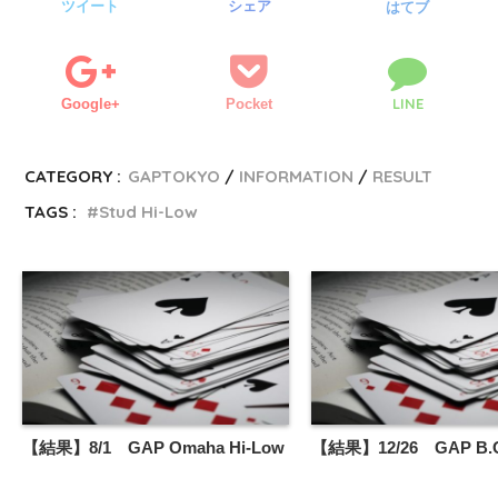
ツイート
シェア
はてブ
LINE
Google+
Pocket
CATEGORY :
GAPTOKYO
INFORMATION
RESULT
TAGS :
Stud Hi-Low
【結果】8/1 GAP Omaha Hi-Low
【結果】12/26 GAP B.O