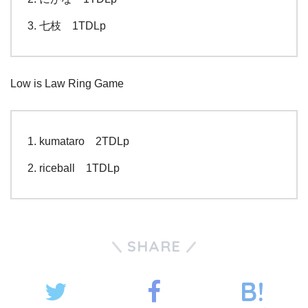
七枝 1TDLp
Low is Law Ring Game
kumataro 2TDLp
riceball 1TDLp
SHARE