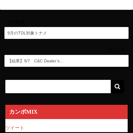
前の記事
9月のTDL対象トナメ
次の記事
【結果】9/7 C&C Dealer’s…
カンポMIX
ツイート