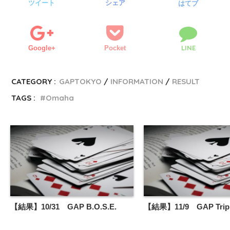
ツイート
シェア
はてブ
LINE
Google+
Pocket
CATEGORY :
GAPTOKYO
INFORMATION
RESULT
TAGS :
Omaha
【結果】10/31 GAP B.O.S.E.
【結果】11/9 GAP Tripl