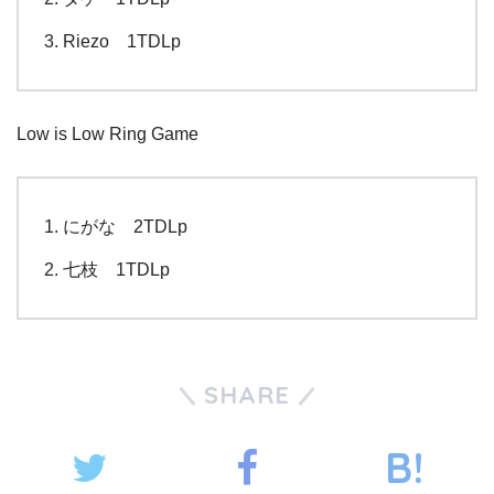
Riezo 1TDLp
Low is Low Ring Game
にがな 2TDLp
七枝 1TDLp
SHARE