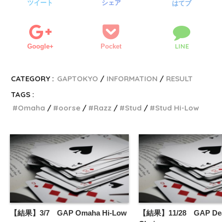
ツイート
シェア
はてブ
LINE
Google+
Pocket
CATEGORY :
GAPTOKYO
INFORMATION
RESULT
TAGS :
Omaha
oorse
Razz
Stud
Stud Hi-Low
【結果】3/7 GAP Omaha Hi-Low
【結果】11/28 GAP Deal