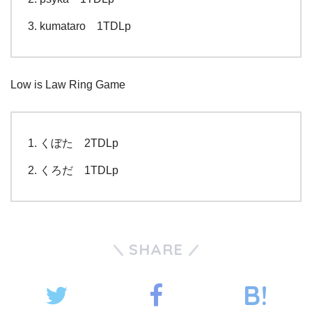
kumataro 1TDLp
Low is Law Ring Game
くぼた 2TDLp
くろだ 1TDLp
SHARE