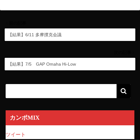
前の記事
【結果】6/11 多摩撲克会議
次の記事
【結果】7/5 GAP Omaha Hi-Low
カンポMIX
ツイート