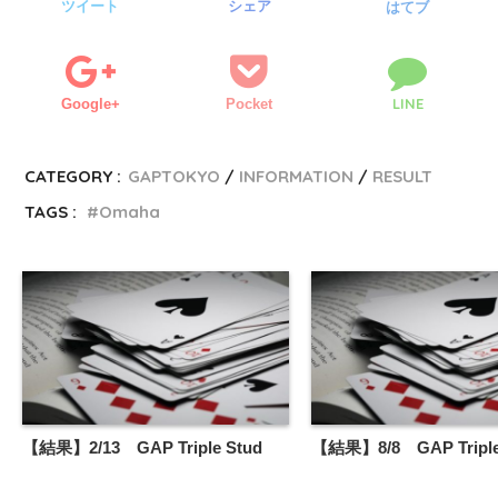
ツイート
シェア
はてブ
LINE
Google+
Pocket
CATEGORY :
GAPTOKYO
INFORMATION
RESULT
TAGS :
Omaha
【結果】2/13 GAP Triple Stud
【結果】8/8 GAP Triple