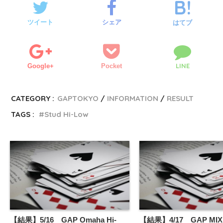
ツイート
シェア
はてブ
LINE
Google+
Pocket
CATEGORY :
GAPTOKYO
INFORMATION
RESULT
TAGS :
Stud Hi-Low
【結果】5/16 GAP Omaha Hi-
【結果】4/17 GAP MIX 