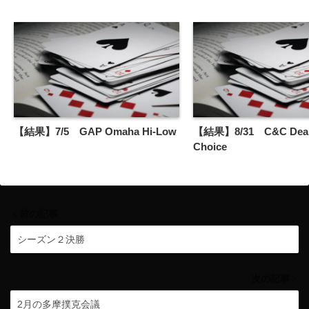
【結果】7/5 GAP Omaha Hi-Low
【結果】8/31 C&C Deal
Choice
前の記事
シーズン２決勝
次の記事
2月の多摩撲克会議