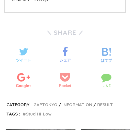
SHARE
ツイート
シェア
はてブ
LINE
Google+
Pocket
CATEGORY :
GAPTOKYO
INFORMATION
RESULT
TAGS :
Stud Hi-Low