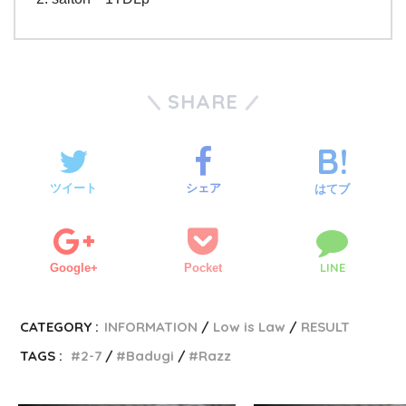
SHARE
ツイート
シェア
はてブ
LINE
Google+
Pocket
CATEGORY :
INFORMATION
Low is Law
RESULT
TAGS :
2-7
Badugi
Razz