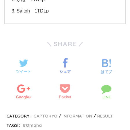
Saitoh 1TDLp
SHARE
ツイート
シェア
はてブ
LINE
Google+
Pocket
CATEGORY :
GAPTOKYO
INFORMATION
RESULT
TAGS :
Omaha